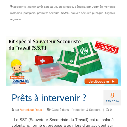
accidents
,
alerter
,
arrêt cardiaque
,
croix rouge
,
défibrillateur
,
Journée mondiale
,
maladies
,
pompiers
,
premiers secours
,
SAMU
,
sauver
,
sécurité publique
,
Signals
,
urgence
8
Prêts à intervenir ?
FÉV 2016
par
Veronique Roue
|
Classé dans :
Protection & Secours
|
0
Le SST (Sauveteur Secouriste du Travail) est un salarié
volontaire, formé et préposé à agir lors d’un accident sur