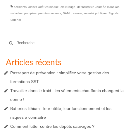
accidents
,
alerter
,
arrêt cardiaque
,
croix rouge
,
défibrillateur
,
Journée mondiale
,
maladies
,
pompiers
,
premiers secours
,
SAMU
,
sauver
,
sécurité publique
,
Signals
,
urgence
Rechercher
:
Articles récents
Passeport de prévention : simplifiez votre gestion des
formations SST
Travailler dans le froid : les vêtements chauffants changent la
donne !
Batteries lithium : leur utilité, leur fonctionnement et les
risques à connaître
Comment lutter contre les dépôts sauvages ?