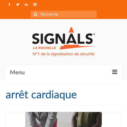
Rechercher
:
Menu
Contact
arrêt cardiaque
Qui sommes-nous ?
Accéder à Signals