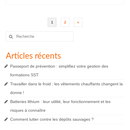
Pagination
1
2
»
des
Rechercher
:
publications
Articles récents
Passeport de prévention : simplifiez votre gestion des
formations SST
Travailler dans le froid : les vêtements chauffants changent la
donne !
Batteries lithium : leur utilité, leur fonctionnement et les
risques à connaître
Comment lutter contre les dépôts sauvages ?