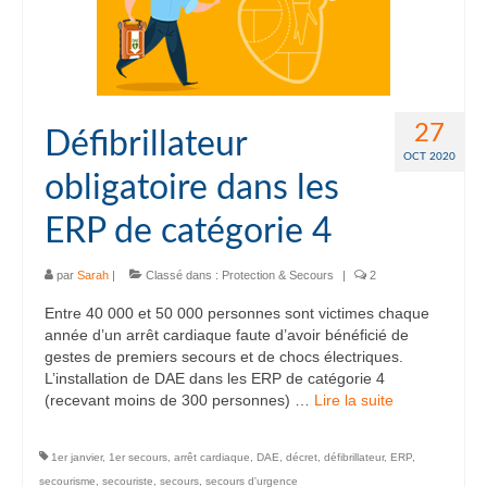
27
Défibrillateur
OCT 2020
obligatoire dans les
ERP de catégorie 4
par
Sarah
|
Classé dans :
Protection & Secours
|
2
Entre 40 000 et 50 000 personnes sont victimes chaque
année d’un arrêt cardiaque faute d’avoir bénéficié de
gestes de premiers secours et de chocs électriques.
L’installation de DAE dans les ERP de catégorie 4
(recevant moins de 300 personnes) …
Lire la suite­­
1er janvier
,
1er secours
,
arrêt cardiaque
,
DAE
,
décret
,
défibrillateur
,
ERP
,
secourisme
,
secouriste
,
secours
,
secours d'urgence