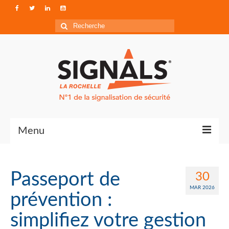
Rechercher
:
Menu
Contact
Passeport de
30
Qui sommes-nous ?
MAR 2026
prévention :
Accéder à Signals
simplifiez votre gestion