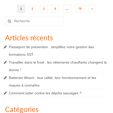
Pagination
1
2
3
4
…
70
»
des
Rechercher
:
publications
Articles récents
Passeport de prévention : simplifiez votre gestion des
formations SST
Travailler dans le froid : les vêtements chauffants changent la
donne !
Batteries lithium : leur utilité, leur fonctionnement et les
risques à connaître
Comment lutter contre les dépôts sauvages ?
Catégories