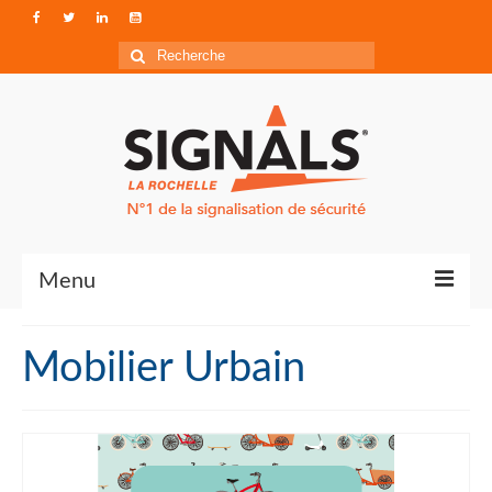
Rechercher
:
Menu
Contact
Mobilier Urbain
Qui sommes-nous ?
Accéder à Signals