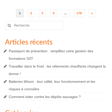
Pagination
1
2
3
4
…
179
»
des
Rechercher
:
publications
Articles récents
Passeport de prévention : simplifiez votre gestion des
formations SST
Travailler dans le froid : les vêtements chauffants changent la
donne !
Batteries lithium : leur utilité, leur fonctionnement et les
risques à connaître
Comment lutter contre les dépôts sauvages ?