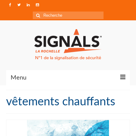
Rechercher
:
Menu
Contact
vêtements chauffants
Qui sommes-nous ?
Accéder à Signals