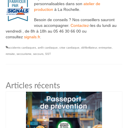
personnalisables dans son
atelier de
production
à La Rochelle.
Besoin de conseils ? Nos conseillers sauront
vous accompagner.
Contactez
-les du lundi au
vendredi , de 8h à 18h au 05 46 30 66 00 ou
consultez
signals.fr
.
accidents cardiaques
,
arrêt cardiaque
,
crise cardiaque
,
défibrillateur
,
entreprise
,
retraite
,
secourisme
,
secours
,
SST
Articles récents