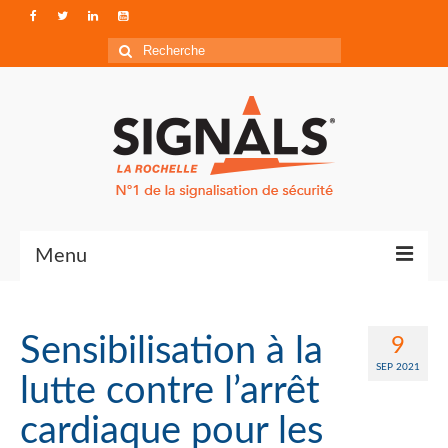
Rechercher
:
Menu
Contact
Sensibilisation à la
9
Qui sommes-nous ?
SEP 2021
lutte contre l’arrêt
Accéder à Signals
cardiaque pour les