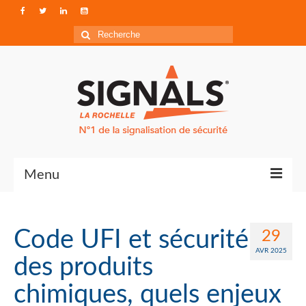
Rechercher
:
Menu
Contact
Code UFI et sécurité
29
Qui sommes-nous ?
AVR 2025
des produits
Accéder à Signals
chimiques, quels enjeux