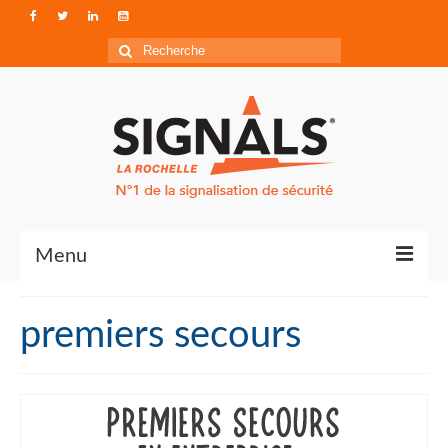
Rechercher
:
Menu
Contact
premiers secours
Qui sommes-nous ?
Accéder à Signals