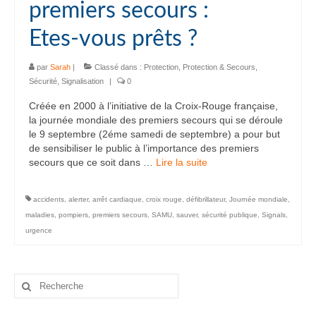
premiers secours :
Etes-vous prêts ?
par
Sarah
|
Classé dans :
Protection
,
Protection & Secours
,
Sécurité
,
Signalisation
|
0
Créée en 2000 à l’initiative de la Croix-Rouge française,
la journée mondiale des premiers secours qui se déroule
le 9 septembre (2éme samedi de septembre) a pour but
de sensibiliser le public à l’importance des premiers
secours que ce soit dans …
Lire la suite­­
accidents
,
alerter
,
arrêt cardiaque
,
croix rouge
,
défibrillateur
,
Journée mondiale
,
maladies
,
pompiers
,
premiers secours
,
SAMU
,
sauver
,
sécurité publique
,
Signals
,
urgence
Rechercher
: