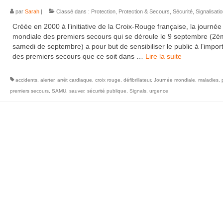
par
Sarah
|
Classé dans :
Protection
,
Protection & Secours
,
Sécurité
,
Signalisati
Créée en 2000 à l’initiative de la Croix-Rouge française, la journée
mondiale des premiers secours qui se déroule le 9 septembre (2
samedi de septembre) a pour but de sensibiliser le public à l’impo
des premiers secours que ce soit dans …
Lire la suite­­
accidents
,
alerter
,
arrêt cardiaque
,
croix rouge
,
défibrillateur
,
Journée mondiale
,
maladies
,
premiers secours
,
SAMU
,
sauver
,
sécurité publique
,
Signals
,
urgence