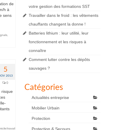
ation de
votre gestion des formations SST
m/h à
le sens
Travailler dans le froid : les vêtements
chauffants changent la donne !
Batteries lithium : leur utilité, leur
ignals
,
fonctionnement et les risques à
connaître
Comment lutter contre les dépôts
sauvages ?
5
NOV 2013
0
Catégories
n risque
ces
Actualités entreprise
lle-
Mobilier Urbain
itants
Protection
Protection & Secours
icile/travail