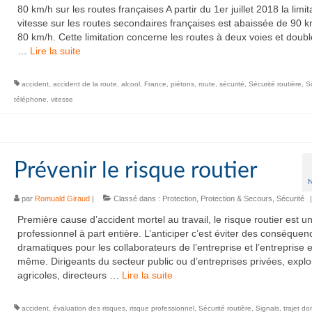
80 km/h sur les routes françaises A partir du 1er juillet 2018 la limit
vitesse sur les routes secondaires françaises est abaissée de 90 k
80 km/h. Cette limitation concerne les routes à deux voies et doub
…
Lire la suite­­
accident
,
accident de la route
,
alcool
,
France
,
piétons
,
route
,
sécurité
,
Sécurité routière
,
S
téléphone
,
vitesse
Prévenir le risque routier
par
Romuald Giraud
|
Classé dans :
Protection
,
Protection & Secours
,
Sécurité
|
Première cause d’accident mortel au travail, le risque routier est u
professionnel à part entière. L’anticiper c’est éviter des conséquen
dramatiques pour les collaborateurs de l’entreprise et l’entreprise e
même. Dirigeants du secteur public ou d’entreprises privées, explo
agricoles, directeurs …
Lire la suite­­
accident
,
évaluation des risques
,
risque professionnel
,
Sécurité routière
,
Signals
,
trajet dom