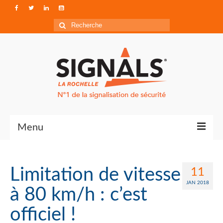
Rechercher
:
Menu
Contact
Limitation de vitesse
11
Qui sommes-nous ?
JAN 2018
à 80 km/h : c’est
Accéder à Signals
officiel !