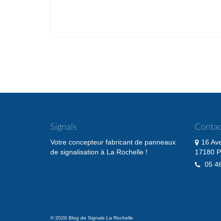
Pagination
des
publications
Signals
Contac
Votre concepteur fabricant de panneaux
16 Av
de signalisation à La Rochelle !
17180 P
05 46
© 2026 Blog de Signals La Rochelle