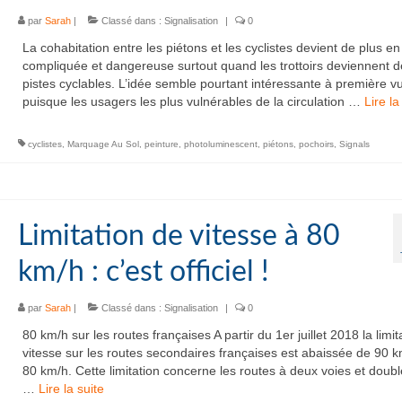
par
Sarah
|
Classé dans :
Signalisation
|
0
La cohabitation entre les piétons et les cyclistes devient de plus en
compliquée et dangereuse surtout quand les trottoirs deviennent d
pistes cyclables. L’idée semble pourtant intéressante à première v
puisque les usagers les plus vulnérables de la circulation …
Lire la 
cyclistes
,
Marquage Au Sol
,
peinture
,
photoluminescent
,
piétons
,
pochoirs
,
Signals
Limitation de vitesse à 80
km/h : c’est officiel !
par
Sarah
|
Classé dans :
Signalisation
|
0
80 km/h sur les routes françaises A partir du 1er juillet 2018 la limit
vitesse sur les routes secondaires françaises est abaissée de 90 k
80 km/h. Cette limitation concerne les routes à deux voies et doub
…
Lire la suite­­