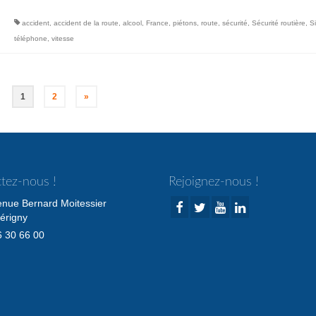
accident
,
accident de la route
,
alcool
,
France
,
piétons
,
route
,
sécurité
,
Sécurité routière
,
S
téléphone
,
vitesse
1
2
»
tez-nous !
Rejoignez-nous !
enue Bernard Moitessier
érigny
 30 66 00