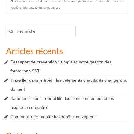
accident
,
accident de la route
,
alcool
,
France
,
piétons
,
route
,
sécurité
,
Sécurité
routière
,
Signals
,
téléphone
,
vitesse
Rechercher
:
Articles récents
Passeport de prévention : simplifiez votre gestion des
formations SST
Travailler dans le froid : les vêtements chauffants changent la
donne !
Batteries lithium : leur utilité, leur fonctionnement et les
risques à connaître
Comment lutter contre les dépôts sauvages ?