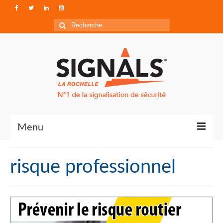
Rechercher
:
Menu
Contact
risque professionnel
Qui sommes-nous ?
Accéder à Signals