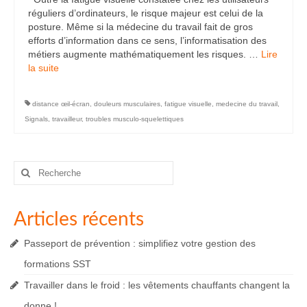
réguliers d’ordinateurs, le risque majeur est celui de la
posture. Même si la médecine du travail fait de gros
efforts d’information dans ce sens, l’informatisation des
métiers augmente mathématiquement les risques. …
Lire
la suite­­
distance œil-écran
,
douleurs musculaires
,
fatigue visuelle
,
medecine du travail
,
Signals
,
travailleur
,
troubles musculo-squelettiques
Rechercher
:
Articles récents
Passeport de prévention : simplifiez votre gestion des
formations SST
Travailler dans le froid : les vêtements chauffants changent la
donne !