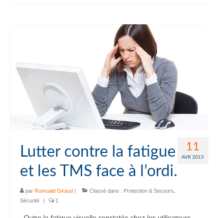
11
Lutter contre la fatigue
AVR 2013
et les TMS face à l’ordi.
par
Romuald Giraud
|
Classé dans :
Protection & Secours
,
Sécurité
|
1
Outre la fatigue visuelle constatée chez les utilisateurs