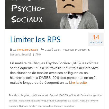
14
Limiter les RPS
NOV 2013
par
Romuald Giraud
|
Classé dans :
Protection
,
Protection &
Secours
,
Sécurité
|
0
En matière de Risques Psycho-Sociaux (RPS) les chiffres
sont éloquents. Plus d’un travailleur sur trois déclare vivre
des situations de tension avec ses collègues ou sa
hiérarchie selon la DARES. 20% des personnes en arrêt
maladie longue durée évoquent un …
Lire la suite­­
audit
,
collègues
,
conflit au travail
,
Conseil
,
DARES
,
efficacité
,
Formation
,
gestion
de crise
,
hiérarchie
,
maladie longue durée
,
pénibilité au travail
,
Risques Psycho-
Sociaux
,
Signals
,
soutien aux individus
,
tension
,
travailleur