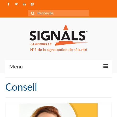
Rechercher
:
Menu
Contact
Conseil
Qui sommes-nous ?
Accéder à Signals