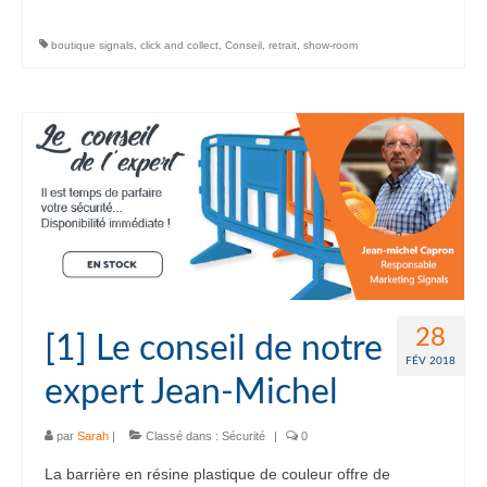
boutique signals
,
click and collect
,
Conseil
,
retrait
,
show-room
28
[1] Le conseil de notre
FÉV 2018
expert Jean-Michel
par
Sarah
|
Classé dans :
Sécurité
|
0
La barrière en résine plastique de couleur offre de