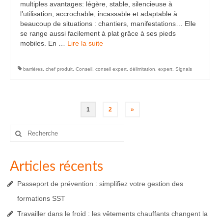
multiples avantages: légère, stable, silencieuse à
l’utilisation, accrochable, incassable et adaptable à
beaucoup de situations : chantiers, manifestations… Elle
se range aussi facilement à plat grâce à ses pieds
mobiles. En …
Lire la suite­­
barrières
,
chef produit
,
Conseil
,
conseil expert
,
délimitation
,
expert
,
Signals
Pagination
1
2
»
des
Rechercher
:
publications
Articles récents
Passeport de prévention : simplifiez votre gestion des
formations SST
Travailler dans le froid : les vêtements chauffants changent la