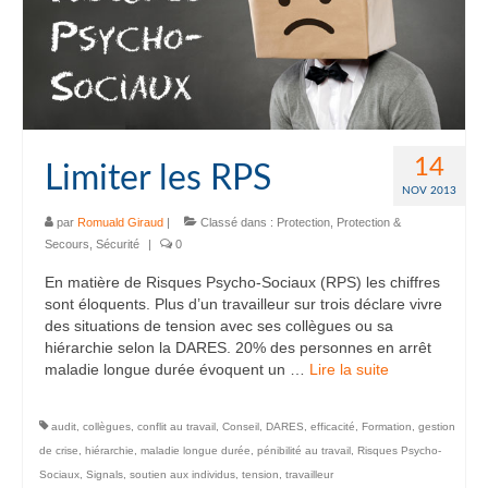
14
Limiter les RPS
NOV 2013
par
Romuald Giraud
|
Classé dans :
Protection
,
Protection &
Secours
,
Sécurité
|
0
En matière de Risques Psycho-Sociaux (RPS) les chiffres
sont éloquents. Plus d’un travailleur sur trois déclare vivre
des situations de tension avec ses collègues ou sa
hiérarchie selon la DARES. 20% des personnes en arrêt
maladie longue durée évoquent un …
Lire la suite­­
audit
,
collègues
,
conflit au travail
,
Conseil
,
DARES
,
efficacité
,
Formation
,
gestion
de crise
,
hiérarchie
,
maladie longue durée
,
pénibilité au travail
,
Risques Psycho-
Sociaux
,
Signals
,
soutien aux individus
,
tension
,
travailleur