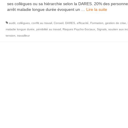
ses collègues ou sa hiérarchie selon la DARES. 20% des personn
arrêt maladie longue durée évoquent un …
Lire la suite­­
audit
,
collègues
,
conflit au travail
,
Conseil
,
DARES
,
efficacité
,
Formation
,
gestion de crise
,
maladie longue durée
,
pénibilité au travail
,
Risques Psycho-Sociaux
,
Signals
,
soutien aux in
tension
,
travailleur