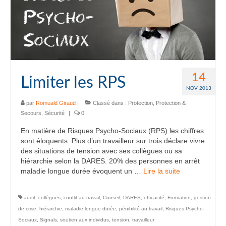
14
Limiter les RPS
NOV 2013
par
Romuald Giraud
|
Classé dans :
Protection
,
Protection &
Secours
,
Sécurité
|
0
En matière de Risques Psycho-Sociaux (RPS) les chiffres
sont éloquents. Plus d’un travailleur sur trois déclare vivre
des situations de tension avec ses collègues ou sa
hiérarchie selon la DARES. 20% des personnes en arrêt
maladie longue durée évoquent un …
Lire la suite­­
audit
,
collègues
,
conflit au travail
,
Conseil
,
DARES
,
efficacité
,
Formation
,
gestion
de crise
,
hiérarchie
,
maladie longue durée
,
pénibilité au travail
,
Risques Psycho-
Sociaux
,
Signals
,
soutien aux individus
,
tension
,
travailleur