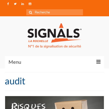
Rechercher
:
Menu
Contact
audit
Qui sommes-nous ?
Accéder à Signals