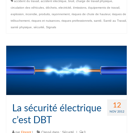
accident du travail
,
accident électrique
,
bruit
,
charge de travail physique
,
circulation des véhicules
,
déchets
,
electricité
,
émissions
,
équipements de travail
,
explosion
,
incendie
,
produits
,
rayonnement
,
risques de chute de hauteur
,
risques de
trébuchement
,
risques et nuisances
,
risques professionnels
,
santé
,
Santé au Travail
,
santé physique
,
sécurité
,
Signals
12
La sécurité électrique
NOV 2012
c’est DBT
par
Florent
|
Classé dans :
Sécurité
|
0