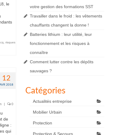
8, le
votre gestion des formations SST
s
Travailler dans le froid : les vêtements
endants
chauffants changent la donne !
Batteries lithium : leur utilité, leur
ocq
,
risques
fonctionnement et les risques à
connaître
Comment lutter contre les dépôts
sauvages ?
12
AVR 2018
Catégories
Actualités entreprise
on
|
0
Mobilier Urbain
du
t de
Protection
ligne :
es qui
Protection & Secours