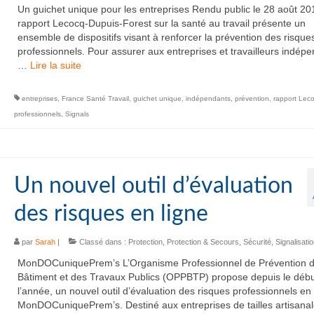
Un guichet unique pour les entreprises Rendu public le 28 août 201
rapport Lecocq-Dupuis-Forest sur la santé au travail présente un
ensemble de dispositifs visant à renforcer la prévention des risque
professionnels. Pour assurer aux entreprises et travailleurs indép
…
Lire la suite­­
entreprises
,
France Santé Travail
,
guichet unique
,
indépendants
,
prévention
,
rapport Lec
professionnels
,
Signals
Un nouvel outil d’évaluation
des risques en ligne
par
Sarah
|
Classé dans :
Protection
,
Protection & Secours
,
Sécurité
,
Signalisati
MonDOCuniquePrem’s L’Organisme Professionnel de Prévention 
Bâtiment et des Travaux Publics (OPPBTP) propose depuis le débu
l’année, un nouvel outil d’évaluation des risques professionnels en 
MonDOCuniquePrem’s. Destiné aux entreprises de tailles artisanal