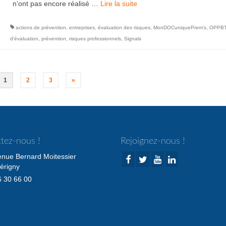
n’ont pas encore réalisé …
Lire la suite­­
actions de prévention
,
entreprises
,
évaluation des risques
,
MonDOCuniquePrem's
,
OPPB
d'évaluation
,
prévention
,
risques professionnels
,
Signals
1
2
3
»
tez-nous !
Rejoignez-nous !
enue Bernard Moitessier
érigny
 30 66 00