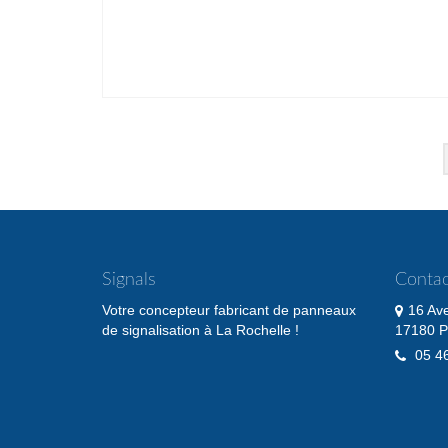
Pagination
des
publications
Signals
Contac
Votre concepteur fabricant de panneaux
16 Av
de signalisation à La Rochelle !
17180 P
05 46