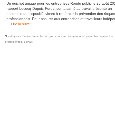
Un guichet unique pour les entreprises Rendu public le 28 août 201
rapport Lecocq-Dupuis-Forest sur la santé au travail présente un
ensemble de dispositifs visant à renforcer la prévention des risque
professionnels. Pour assurer aux entreprises et travailleurs indép
…
Lire la suite­­
entreprises
,
France Santé Travail
,
guichet unique
,
indépendants
,
prévention
,
rapport Lec
professionnels
,
Signals