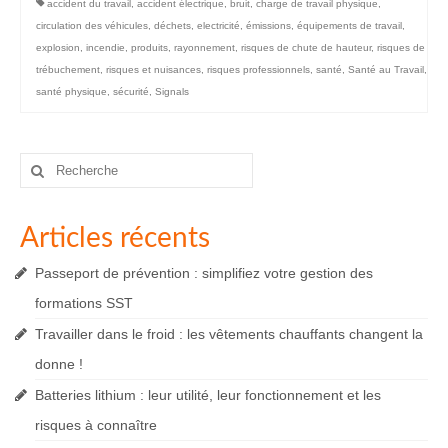
accident du travail
,
accident électrique
,
bruit
,
charge de travail physique
,
circulation des véhicules
,
déchets
,
electricité
,
émissions
,
équipements de travail
,
explosion
,
incendie
,
produits
,
rayonnement
,
risques de chute de hauteur
,
risques de
trébuchement
,
risques et nuisances
,
risques professionnels
,
santé
,
Santé au Travail
,
santé physique
,
sécurité
,
Signals
Rechercher
:
Articles récents
Passeport de prévention : simplifiez votre gestion des
formations SST
Travailler dans le froid : les vêtements chauffants changent la
donne !
Batteries lithium : leur utilité, leur fonctionnement et les
risques à connaître