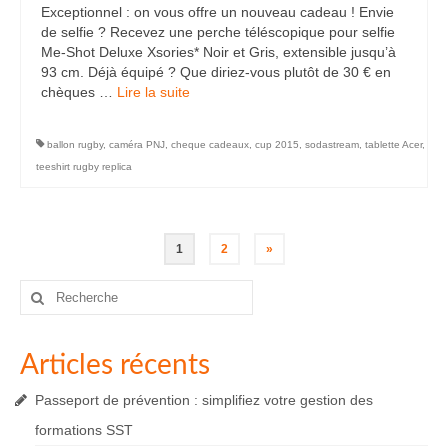
Exceptionnel : on vous offre un nouveau cadeau ! Envie
de selfie ? Recevez une perche téléscopique pour selfie
Me-Shot Deluxe Xsories* Noir et Gris, extensible jusqu’à
93 cm. Déjà équipé ? Que diriez-vous plutôt de 30 € en
chèques …
Lire la suite­­
ballon rugby
,
caméra PNJ
,
cheque cadeaux
,
cup 2015
,
sodastream
,
tablette Acer
,
teeshirt rugby replica
Pagination
1
2
»
des
Rechercher
:
publications
Articles récents
Passeport de prévention : simplifiez votre gestion des
formations SST