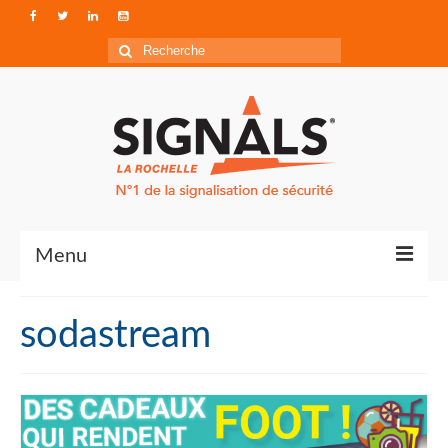
Rechercher
:
Menu
Contact
sodastream
Qui sommes-nous ?
Accéder à Signals