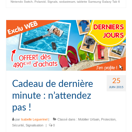
Nintendo Switch
,
Polaroid
,
Signals
,
sodastream
,
tablette Samsung Galaxy Tab 6
25
Cadeau de dernière
JUIN 2015
minute : n’attendez
pas !
par
Isabelle Leguerinel
|
Classé dans :
Mobilier Urbain
,
Protection
,
Sécurité
,
Signalisation
|
0