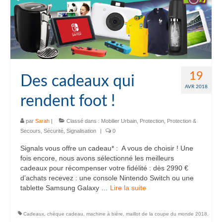
19
Des cadeaux qui
AVR 2018
rendent foot !
par
Sarah
|
Classé dans :
Mobilier Urbain
,
Protection
,
Protection &
Secours
,
Sécurité
,
Signalisation
|
0
Signals vous offre un cadeau* : A vous de choisir ! Une
fois encore, nous avons sélectionné les meilleurs
cadeaux pour récompenser votre fidélité : dès 2990 €
d’achats recevez : une console Nintendo Switch ou une
tablette Samsung Galaxy …
Lire la suite­­
Cadeaux
,
chèque cadeau
,
machine à bière
,
maillot de la coupe du monde 2018
,