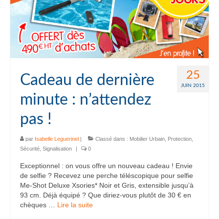
25
Cadeau de dernière
JUIN 2015
minute : n’attendez
pas !
par
Isabelle Leguerinel
|
Classé dans :
Mobilier Urbain
,
Protection
,
Sécurité
,
Signalisation
|
0
Exceptionnel : on vous offre un nouveau cadeau ! Envie
de selfie ? Recevez une perche téléscopique pour selfie
Me-Shot Deluxe Xsories* Noir et Gris, extensible jusqu’à
93 cm. Déjà équipé ? Que diriez-vous plutôt de 30 € en
chèques …
Lire la suite­­