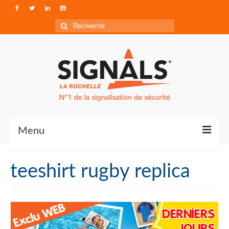
Rechercher
:
Menu
Contact
teeshirt rugby replica
Qui sommes-nous ?
Accéder à Signals