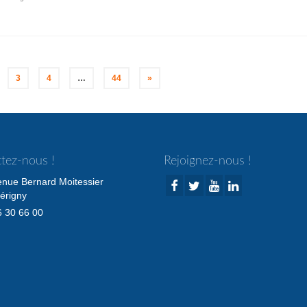
3
4
…
44
»
tez-nous !
Rejoignez-nous !
enue Bernard Moitessier
érigny
 30 66 00