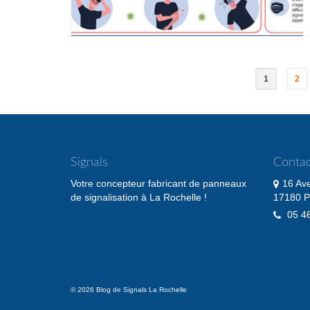
Pagination
1
2
des
publications
Signals
Contac
Votre concepteur fabricant de panneaux
16 Av
de signalisation à La Rochelle !
17180 P
05 46
© 2026 Blog de Signals La Rochelle