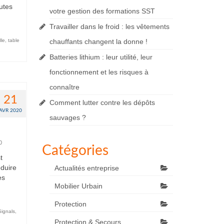
utes
votre gestion des formations SST
Travailler dans le froid : les vêtements
lle
,
table
chauffants changent la donne !
Batteries lithium : leur utilité, leur
fonctionnement et les risques à
connaître
21
Comment lutter contre les dépôts
AVR 2020
sauvages ?
0
Catégories
t
éduire
Actualités entreprise
es
Mobilier Urbain
Protection
Signals
,
Protection & Secours