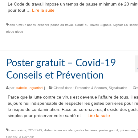
Le Code du travail impose un temps de pause minimum de 20 min
pour tout …
Lire la suite­­
abri fumeur
,
bancs
,
cendrier
,
pause au travail
,
Santé au Travail
,
Signals
,
Signals La Roche
pique-nique
Poster gratuit – Covid-19
Conseils et Prévention
par
Isabelle Leguerinel
|
Classé dans :
Protection & Secours
,
Signalisation
|
Parce que la lutte contre ce virus est devenue l’affaire de tous, il es
aujourd’hui indispensable de respecter les gestes barrières pour r
le risque de contamination. Face au coronavirus, il existe des gest
simples pour préserver votre santé et …
Lire la suite­­
coronavirus
,
COVID-19
,
distanciation sociale
,
gestes barrières
,
poster gratuit
,
prévention
,
Signals La Rochelle