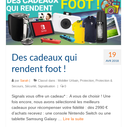
19
Des cadeaux qui
AVR 2018
rendent foot !
par
Sarah
|
Classé dans :
Mobilier Urbain
,
Protection
,
Protection &
Secours
,
Sécurité
,
Signalisation
|
0
Signals vous offre un cadeau* : A vous de choisir ! Une
fois encore, nous avons sélectionné les meilleurs
cadeaux pour récompenser votre fidélité : dès 2990 €
d’achats recevez : une console Nintendo Switch ou une
tablette Samsung Galaxy …
Lire la suite­­