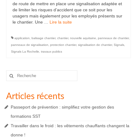
de route de mettre en place une signalisation adaptée et
de limiter les risques d’accident que ce soit pour les
usagers mais également pour les employés présents sur
le chantier. Une …
Lire la suite­­
application
,
balisage chantier
,
chantier
,
nouvelle aquitaine
,
panneaux de chantier
,
panneaux de signalisation
,
protection chantier
,
signalisation de chantier
,
Signals
,
Signals La Rochelle
,
travaux publics
Rechercher
:
Articles récents
Passeport de prévention : simplifiez votre gestion des
formations SST
Travailler dans le froid : les vêtements chauffants changent la
donne !