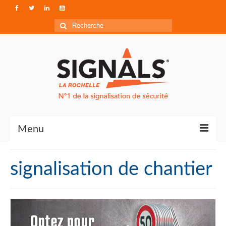
Rechercher
:
Menu
Contact
signalisation de chantier
Qui sommes-nous ?
Accéder à Signals