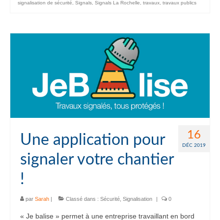
signalisation de sécurité
,
Signals
,
Signals La Rochelle
,
travaux
,
travaux publics
16
Une application pour
DÉC 2019
signaler votre chantier
!
par
Sarah
|
Classé dans :
Sécurité
,
Signalisation
|
0
« Je balise » permet à une entreprise travaillant en bord