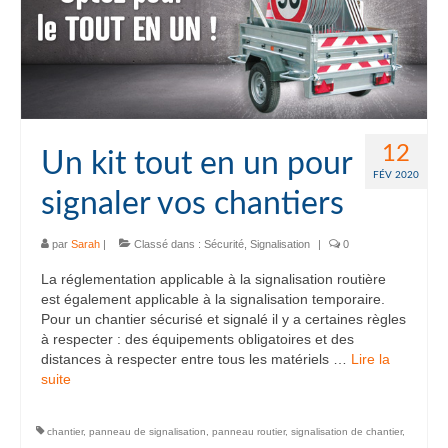
12
Un kit tout en un pour
FÉV 2020
signaler vos chantiers
par
Sarah
|
Classé dans :
Sécurité
,
Signalisation
|
0
La réglementation applicable à la signalisation routière
est également applicable à la signalisation temporaire.
Pour un chantier sécurisé et signalé il y a certaines règles
à respecter : des équipements obligatoires et des
distances à respecter entre tous les matériels …
Lire la
suite­­
chantier
,
panneau de signalisation
,
panneau routier
,
signalisation de chantier
,