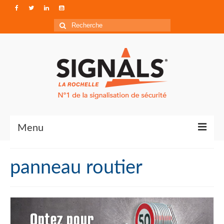
Rechercher
:
Menu
Contact
panneau routier
Qui sommes-nous ?
Accéder à Signals