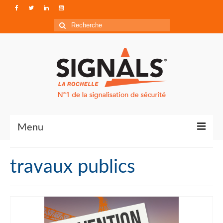
Rechercher
:
Menu
Contact
travaux publics
Qui sommes-nous ?
Accéder à Signals