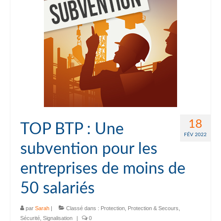
18
TOP BTP : Une
FÉV 2022
subvention pour les
entreprises de moins de
50 salariés
par
Sarah
|
Classé dans :
Protection
,
Protection & Secours
,
Sécurité
,
Signalisation
|
0