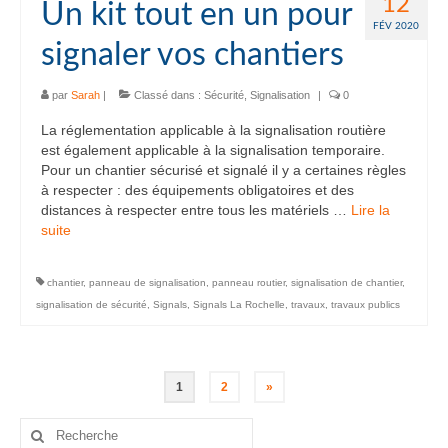
12
Un kit tout en un pour
FÉV 2020
signaler vos chantiers
par
Sarah
|
Classé dans :
Sécurité
,
Signalisation
|
0
La réglementation applicable à la signalisation routière
est également applicable à la signalisation temporaire.
Pour un chantier sécurisé et signalé il y a certaines règles
à respecter : des équipements obligatoires et des
distances à respecter entre tous les matériels …
Lire la
suite­­
chantier
,
panneau de signalisation
,
panneau routier
,
signalisation de chantier
,
signalisation de sécurité
,
Signals
,
Signals La Rochelle
,
travaux
,
travaux publics
Pagination
1
2
»
des
Rechercher
: