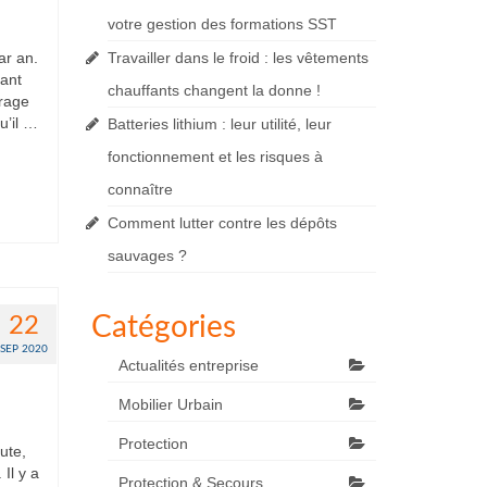
votre gestion des formations SST
ar an.
Travailler dans le froid : les vêtements
ant
chauffants changent la donne !
orage
u’il …
Batteries lithium : leur utilité, leur
fonctionnement et les risques à
connaître
Comment lutter contre les dépôts
sauvages ?
Catégories
22
SEP 2020
Actualités entreprise
Mobilier Urbain
Protection
ute,
Il y a
Protection & Secours