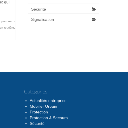
ux qui
Sécurité
Signalisation
,
panneaux
ion routière
,
Catégories
Actualités entreprise
Mobilier Urbain
Protection
Protection & Secours
Sécurité