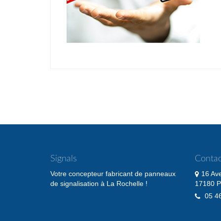
Pagination
des
publications
Signals
Contac
Votre concepteur fabricant de panneaux
16 Av
de signalisation à La Rochelle !
17180 P
05 46