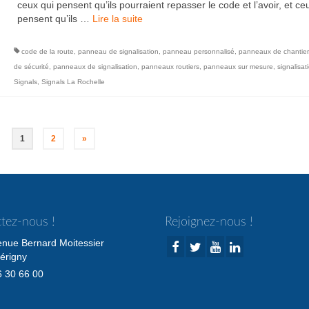
ceux qui pensent qu’ils pourraient repasser le code et l’avoir, et ce
pensent qu’ils …
Lire la suite­­
code de la route
,
panneau de signalisation
,
panneau personnalisé
,
panneaux de chantier
de sécurité
,
panneaux de signalisation
,
panneaux routiers
,
panneaux sur mesure
,
signalisat
Signals
,
Signals La Rochelle
1
2
»
tez-nous !
Rejoignez-nous !
enue Bernard Moitessier
érigny
 30 66 00