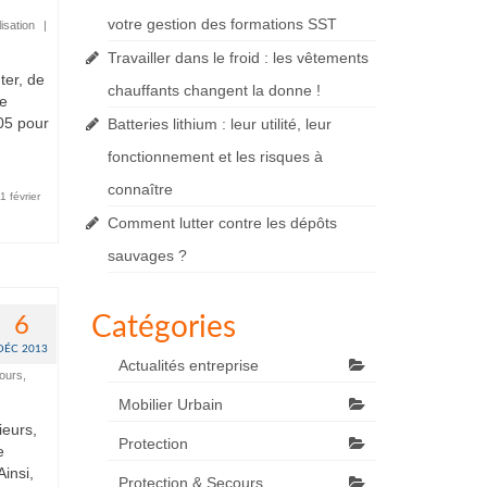
votre gestion des formations SST
isation
|
Travailler dans le froid : les vêtements
ter, de
chauffants changent la donne !
ie
005 pour
Batteries lithium : leur utilité, leur
fonctionnement et les risques à
connaître
1 février
Comment lutter contre les dépôts
sauvages ?
Catégories
6
DÉC 2013
Actualités entreprise
cours
,
Mobilier Urbain
ieurs,
Protection
e
Ainsi,
Protection & Secours