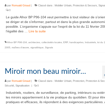
par
Romuald Giraud
|
Classé dans :
Mobilier Urbain
,
Protection & Secours
,
Signal
0
Le guide Afnor BP P96-104 veut permettre à tout visiteur de s’orien
se diriger et de s’informer, partout et dans la plus grande autonom
possible. L’organisme s’appuie sur l’esprit de la loi du 11 février 2
l’égalité des …
Lire la suite­­
Afnor BP P96-104
,
architectes
,
collectivités locales
,
ERP
,
handicapées
,
Industriels
,
loi du 1
2005
,
maîtres d’œuvre
,
signalétique
,
Signals
Miroir mon beau miroir…
par
Romuald Giraud
|
Classé dans :
Mobilier Urbain
,
Protection
,
Protection & Se
Sécurité
,
Signalisation
|
0
Industriels, routiers, de surveillance, de parking, intérieurs ou extér
les miroirs appartiennent à la vie pratique du quotidien. Et pour êtr
pratiques et efficaces, ils répondent à des exigences particulières. 