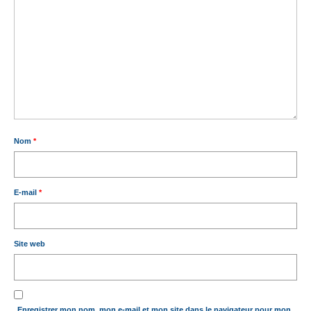
Nom
*
E-mail
*
Site web
Enregistrer mon nom, mon e-mail et mon site dans le navigateur pour mon