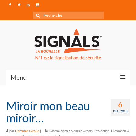
Rechercher
:
Menu
Contact
Miroir mon beau
6
Qui sommes-nous ?
DÉC 2013
miroir…
Accéder à Signals
par
Romuald Giraud
|
Classé dans :
Mobilier Urbain
,
Protection
,
Protection &