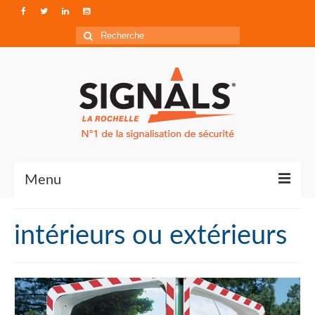
Rechercher
:
Menu
Contact
intérieurs ou extérieurs
Qui sommes-nous ?
Accéder à Signals