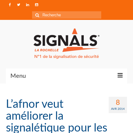
Rechercher
:
Menu
Contact
L’afnor veut
8
Qui sommes-nous ?
AVR 2014
améliorer la
Accéder à Signals
signalétique pour les