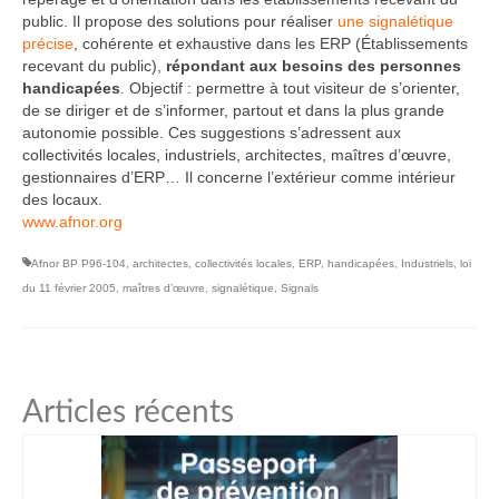
public. Il propose des solutions pour réaliser
une signalétique
précise
, cohérente et exhaustive dans les ERP (Établissements
recevant du public),
répondant aux besoins des personnes
handicapées
. Objectif : permettre à tout visiteur de s’orienter,
de se diriger et de s’informer, partout et dans la plus grande
autonomie possible. Ces suggestions s’adressent aux
collectivités locales, industriels, architectes, maîtres d’œuvre,
gestionnaires d’ERP… Il concerne l’extérieur comme intérieur
des locaux.
www.afnor.org
Afnor BP P96-104
,
architectes
,
collectivités locales
,
ERP
,
handicapées
,
Industriels
,
loi
du 11 février 2005
,
maîtres d’œuvre
,
signalétique
,
Signals
Articles récents