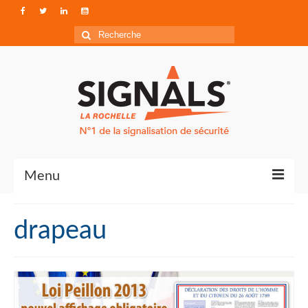
Rechercher
:
Menu
Contact
drapeau
Qui sommes-nous ?
Accéder à Signals