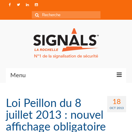
Rechercher
:
Menu
Contact
Loi Peillon du 8
18
Qui sommes-nous ?
OCT 2013
juillet 2013 : nouvel
Accéder à Signals
affichage obligatoire