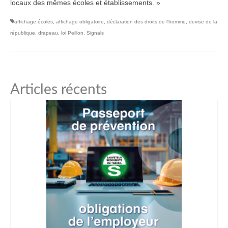
locaux des mêmes écoles et établissements. »
affichage écoles
,
affichage obligatoire
,
déclaration des droits de l'homme
,
devise de la
république
,
drapeau
,
loi Peillon
,
Signals
Articles récents