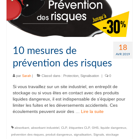
18
10 mesures de
AVR 2019
prévention des risques
par
Sarah
|
Classé dans :
Protection
,
Signalisation
|
0
Si vous travaillez sur un site industriel, en entrepôt de
stockage ou si vous êtes en contact avec des produits
liquides dangereux, il est indispensable de s’équiper pour
limiter les fuites et les déversements accidentels. Ces
écoulements peuvent avoir des …
Lire la suite­­
absorbant
,
absorbant industriel
,
CLP
,
étiquettes CLP
,
GHS
,
liquide dangereux
,
prévention des risques
,
produit dangereux
,
signalisation
,
Signals
,
stockage