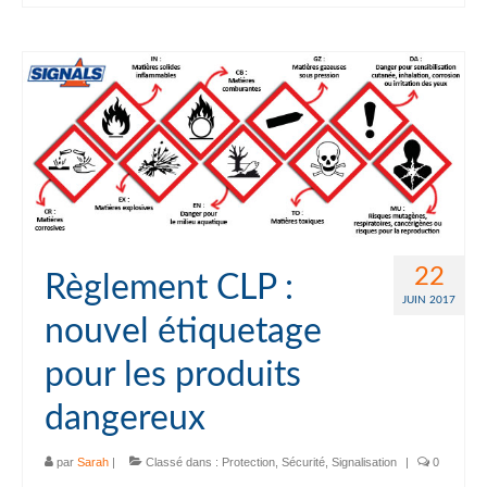
22
Règlement CLP :
JUIN 2017
nouvel étiquetage
pour les produits
dangereux
par
Sarah
|
Classé dans :
Protection
,
Sécurité
,
Signalisation
|
0