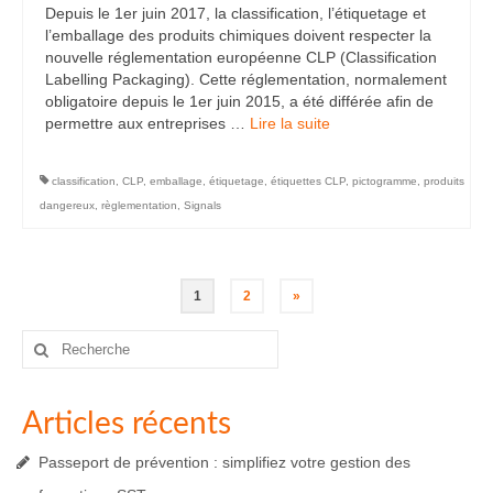
Depuis le 1er juin 2017, la classification, l’étiquetage et
l’emballage des produits chimiques doivent respecter la
nouvelle réglementation européenne CLP (Classification
Labelling Packaging). Cette réglementation, normalement
obligatoire depuis le 1er juin 2015, a été différée afin de
permettre aux entreprises …
Lire la suite­­
classification
,
CLP
,
emballage
,
étiquetage
,
étiquettes CLP
,
pictogramme
,
produits
dangereux
,
règlementation
,
Signals
Pagination
1
2
»
des
Rechercher
:
publications
Articles récents
Passeport de prévention : simplifiez votre gestion des