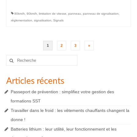
80km/h
,
90km/h
,
limitation de vitesse
,
panneau
,
panneau de signalisation
,
règlementation
,
signalisation
,
Signals
Pagination
1
2
3
»
des
Rechercher
:
publications
Articles récents
Passeport de prévention : simplifiez votre gestion des
formations SST
Travailler dans le froid : les vêtements chauffants changent la
donne !
Batteries lithium : leur utilité, leur fonctionnement et les