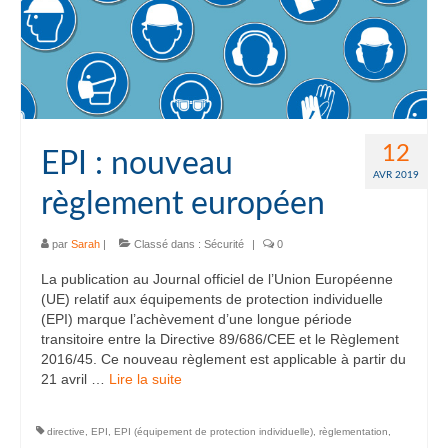
12
EPI : nouveau
AVR 2019
règlement européen
par
Sarah
|
Classé dans :
Sécurité
|
0
La publication au Journal officiel de l’Union Européenne
(UE) relatif aux équipements de protection individuelle
(EPI) marque l’achèvement d’une longue période
transitoire entre la Directive 89/686/CEE et le Règlement
2016/45. Ce nouveau règlement est applicable à partir du
21 avril …
Lire la suite­­
directive
,
EPI
,
EPI (équipement de protection individuelle)
,
règlementation
,