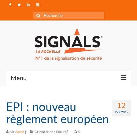
Rechercher
:
Menu
Contact
EPI : nouveau
12
Qui sommes-nous ?
AVR 2019
règlement européen
Accéder à Signals
par
Sarah
|
Classé dans :
Sécurité
|
0