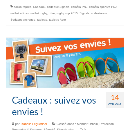
ballon replica
,
Cadeaux
,
cadeaux Signals
,
caméra PNJ
,
caméra sportive PNJ
,
maillot adidas
,
maillot rugby
,
offre
,
rugby cup 2015
,
Signals
,
sodastream
,
Sodastream rouge
,
tablette
,
tablette Acer
14
Cadeaux : suivez vos
AVR 2015
envies !
par
Isabelle Leguerinel
|
Classé dans :
Mobilier Urbain
,
Protection
,
Protection & Secours
,
Sécurité
,
Signalisation
|
0