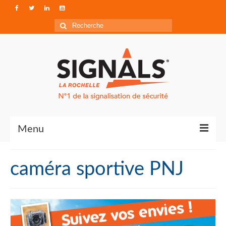
Rechercher
:
Menu
Contact
caméra sportive PNJ
Qui sommes-nous ?
Accéder à Signals