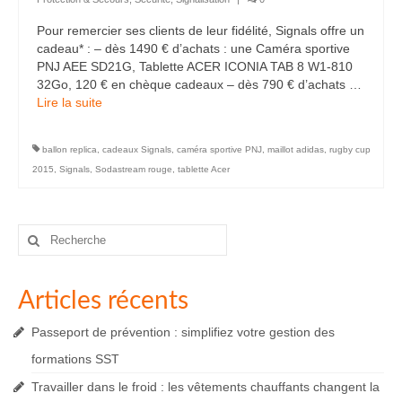
Pour remercier ses clients de leur fidélité, Signals offre un
cadeau* : – dès 1490 € d’achats : une Caméra sportive
PNJ AEE SD21G, Tablette ACER ICONIA TAB 8 W1-810
32Go, 120 € en chèque cadeaux – dès 790 € d’achats …
Lire la suite­­
ballon replica
,
cadeaux Signals
,
caméra sportive PNJ
,
maillot adidas
,
rugby cup
2015
,
Signals
,
Sodastream rouge
,
tablette Acer
Rechercher
:
Articles récents
Passeport de prévention : simplifiez votre gestion des
formations SST
Travailler dans le froid : les vêtements chauffants changent la