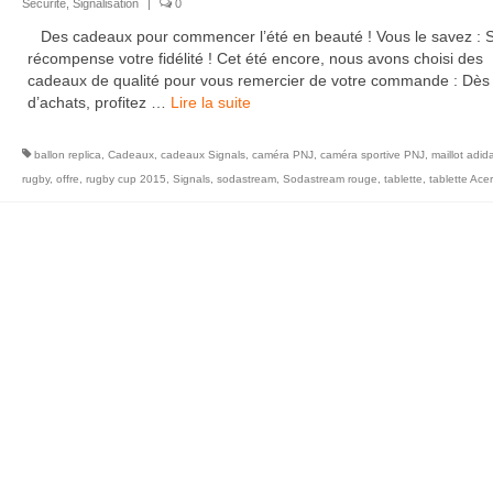
Sécurité
,
Signalisation
|
0
Des cadeaux pour commencer l’été en beauté ! Vous le savez : S
récompense votre fidélité ! Cet été encore, nous avons choisi des
cadeaux de qualité pour vous remercier de votre commande : Dès
d’achats, profitez …
Lire la suite­­
ballon replica
,
Cadeaux
,
cadeaux Signals
,
caméra PNJ
,
caméra sportive PNJ
,
maillot adid
rugby
,
offre
,
rugby cup 2015
,
Signals
,
sodastream
,
Sodastream rouge
,
tablette
,
tablette Acer