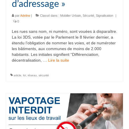
d’adressage »
par
Adeline
|
Classé dans :
Mobilier Urbain
,
Sécurité
,
Signalisation
|
0
Les rues sans nom, ni numéro, sont vouées à disparaître.
La loi 3DS, votée par le Parlement le 8 février dernier, a
étendu l’obligation de nommer les voies, et de numéroter
les bâtiments, aux communes de moins de 2.000
habitants. Les initiales signifient “Différenciation,
décentralisation, …
Lire la suite­­
article
,
loi
,
réseau
,
sécurité