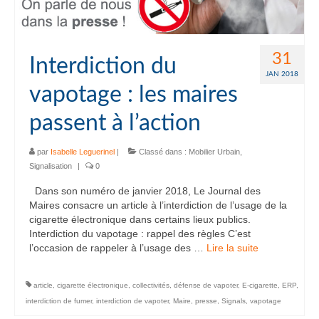
31
Interdiction du
JAN 2018
vapotage : les maires
passent à l’action
par
Isabelle Leguerinel
|
Classé dans :
Mobilier Urbain
,
Signalisation
|
0
Dans son numéro de janvier 2018, Le Journal des
Maires consacre un article à l’interdiction de l’usage de la
cigarette électronique dans certains lieux publics.
Interdiction du vapotage : rappel des règles C’est
l’occasion de rappeler à l’usage des …
Lire la suite­­
article
,
cigarette électronique
,
collectivités
,
défense de vapoter
,
E-cigarette
,
ERP
,
interdiction de fumer
,
interdiction de vapoter
,
Maire
,
presse
,
Signals
,
vapotage