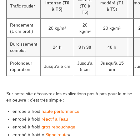
intense (T0
modéré (T1
mo
Trafic routier
(T0 à
à T5)
à T5)
T5)
Rendement
20
20 kg/m²
20 kg/m²
(1 cm prof.)
kg/m²
Durcissement
24 h
3 h 30
48 h
complet
Profondeur
Jusqu’à
Jusqu’à 15
Jusqu’à 5 cm
Ju
réparation
5 cm
cm
Sur notre site découvrez les explications pas à pas pour la mise
en oeuvre : c’est très simple :
enrobé à froid
haute performance
enrobé à froid
réactif à l’eau
enrobé à froid
gros rebouchage
enrobé à froid «
Signalroute
«