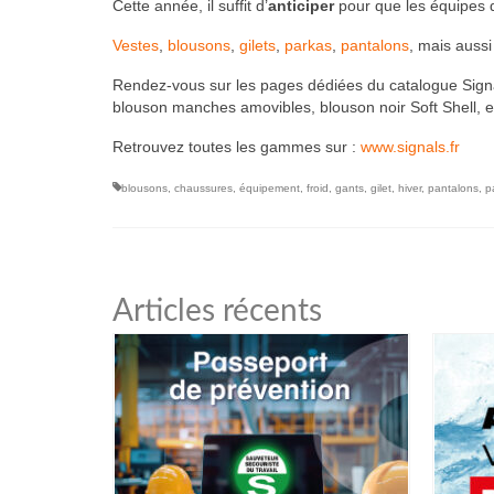
Cette année, il suffit d’
anticiper
pour que les équipes q
Vestes
,
blousons
,
gilets
,
parkas
,
pantalons
, mais auss
Rendez-vous sur les pages dédiées du catalogue Signa
blouson manches amovibles, blouson noir Soft Shell, e
Retrouvez toutes les gammes sur :
www.signals.fr
blousons
,
chaussures
,
équipement
,
froid
,
gants
,
gilet
,
hiver
,
pantalons
,
p
Articles récents