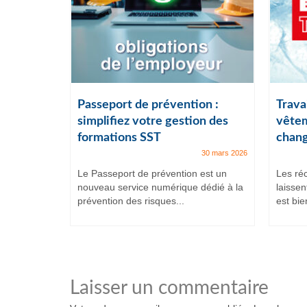
ail :
Passeport de prévention :
Travai
lles
simplifiez votre gestion des
vêtem
formations SST
chang
7 juillet 2025
30 mars 2026
et intenses,
Le Passeport de prévention est un
Les ré
ituent
nouveau service numérique dédié à la
laissen
prévention des risques...
est bien
Laisser un commentaire