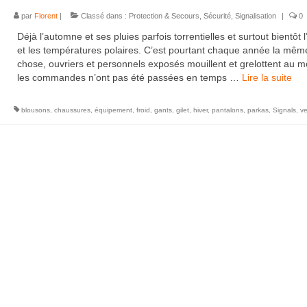
par
Florent
|
Classé dans :
Protection & Secours
,
Sécurité
,
Signalisation
|
0
Déjà l’automne et ses pluies parfois torrentielles et surtout bientôt l
et les températures polaires. C’est pourtant chaque année la mêm
chose, ouvriers et personnels exposés mouillent et grelottent au m
les commandes n’ont pas été passées en temps …
Lire la suite­­
blousons
,
chaussures
,
équipement
,
froid
,
gants
,
gilet
,
hiver
,
pantalons
,
parkas
,
Signals
,
ve