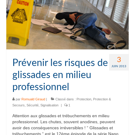
3
Prévenir les risques de
JUIN 2013
glissades en milieu
professionnel
par
Romuald Giraud
|
Classé dans :
Protection
,
Protection &
Secours
,
Sécurité
,
Signalisation
|
1
Attention aux glissades et trébuchements en milieu
professionnel. Les chutes, souvent anodines, peuvent
avoir des conséquences irréversibles ! “ Glissades et
trébuchements “ est le 12ème épisode de la série Napo