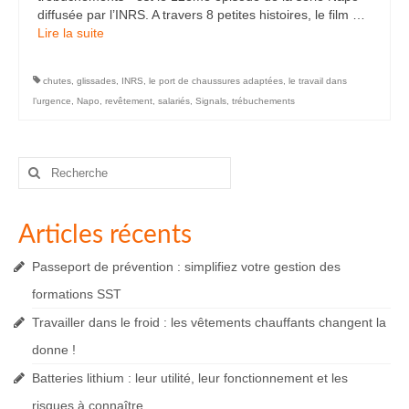
diffusée par l’INRS. A travers 8 petites histoires, le film …
Lire la suite­­
chutes
,
glissades
,
INRS
,
le port de chaussures adaptées
,
le travail dans
l’urgence
,
Napo
,
revêtement
,
salariés
,
Signals
,
trébuchements
Rechercher
:
Articles récents
Passeport de prévention : simplifiez votre gestion des
formations SST
Travailler dans le froid : les vêtements chauffants changent la
donne !
Batteries lithium : leur utilité, leur fonctionnement et les
risques à connaître