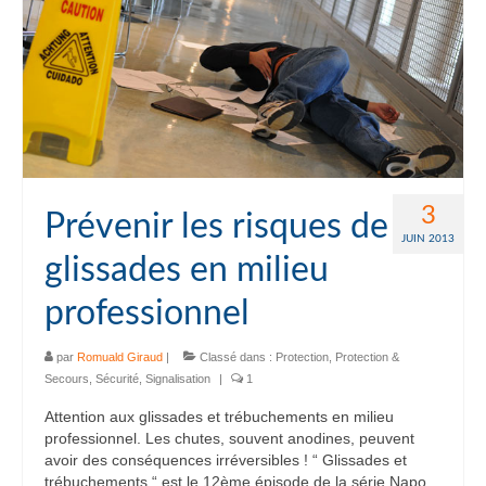
3
Prévenir les risques de
JUIN 2013
glissades en milieu
professionnel
par
Romuald Giraud
|
Classé dans :
Protection
,
Protection &
Secours
,
Sécurité
,
Signalisation
|
1
Attention aux glissades et trébuchements en milieu
professionnel. Les chutes, souvent anodines, peuvent
avoir des conséquences irréversibles ! “ Glissades et
trébuchements “ est le 12ème épisode de la série Napo