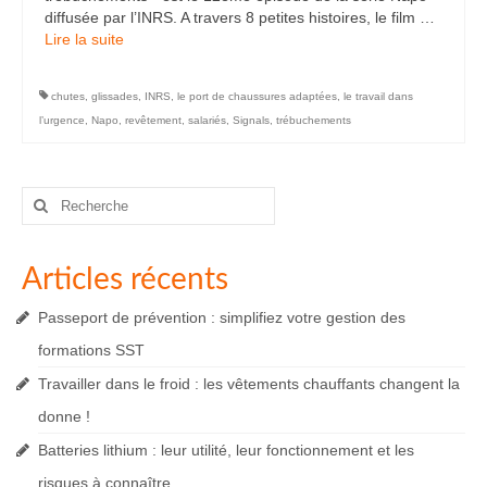
diffusée par l’INRS. A travers 8 petites histoires, le film …
Lire la suite­­
chutes
,
glissades
,
INRS
,
le port de chaussures adaptées
,
le travail dans
l’urgence
,
Napo
,
revêtement
,
salariés
,
Signals
,
trébuchements
Rechercher
:
Articles récents
Passeport de prévention : simplifiez votre gestion des
formations SST
Travailler dans le froid : les vêtements chauffants changent la
donne !
Batteries lithium : leur utilité, leur fonctionnement et les
risques à connaître