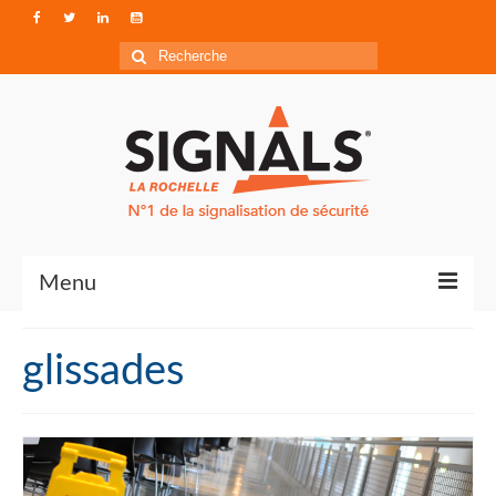
Rechercher
:
Menu
Contact
glissades
Qui sommes-nous ?
Accéder à Signals